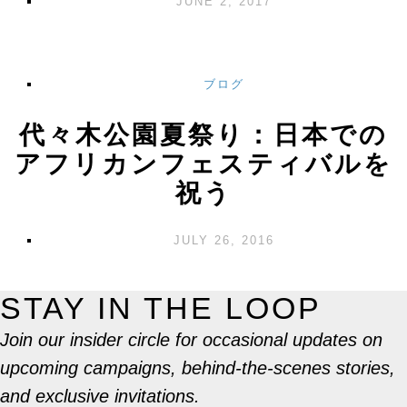
JUNE 2, 2017
ブログ
代々木公園夏祭り：日本での
アフリカンフェスティバルを
祝う
JULY 26, 2016
STAY IN THE LOOP
Join our insider circle for occasional updates on
upcoming campaigns, behind-the-scenes stories,
and exclusive invitations.