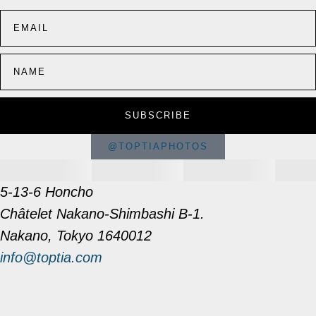
SUBSCRIBE
@TOPTIAPHOTOS
5-13-6 Honcho
Châtelet Nakano-Shimbashi B-1.
Nakano, Tokyo 1640012
info@toptia.com