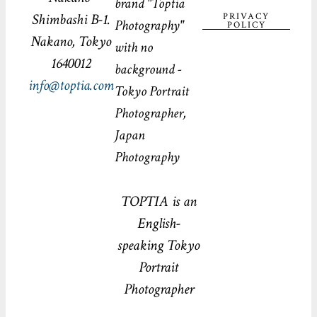
Shimbashi B-1.
PRIVACY
POLICY
Nakano, Tokyo
1640012
info@toptia.com
TOPTIA is an
English-
speaking Tokyo
Portrait
Photographer