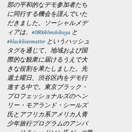
部の平和的なデモ参加者たち
に同行する機会を謹んでいた
だきました。ソーシャルメデ
ィアは、
#‎0806blmshibuya
と
#blacklivesmatter
というハッシュ
タグを通じて、地域および国
際的な観衆に届けるうえで大
きな役割を果たしました。先
週土曜日、渋谷区内をデモ行
進する中で。東京ブラック・
プロフェッショナルズのヘン
リー・モアランド・シールズ
氏とアフリカ系アメリカ人青
少年旅行プログラムのアンバ